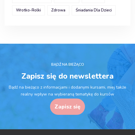
Wrotko-Rolki
Zdrowa
Śniadania Dla Dzieci
BĄDŹ NA BIEŻĄCO
Zapisz się do newslettera
Bądź na bieżąco z informacjami i dodanymi kursami, miej także
realny wpływ na wybieraną tematykę do kursów
Zapisz się