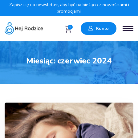
Zapisz się na newsletter, aby być na bieżąco z nowościami i
promocjami!
0
Konto
Miesiąc:
czerwiec 2024