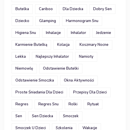
Butelka
Cariboo
Dla Dziecka
Dobry Sen
Dziecko
Glamping
Harmonogram Snu
Higiena Snu
Inhalacje
Inhalator
Jedzenie
Karmienie Butelką
Kolacja
Koszmary Nocne
Lekka
Najlepszy Inhalator
Namioty
Niemowlę
Odstawienie Butelki
Odstawienie Smoczka
Okna Aktywności
Proste Śniadania Dla Dzieci
Przepisy Dla Dzieci
Regres
Regres Snu
Rolki
Rytuał
Sen
Sen Dziecka
Smoczek
Smoczek U Dzieci
Szkolenia
Wakacje