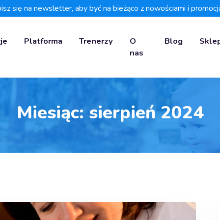
isz się na newsletter, aby być na bieżąco z nowościami i promocj
je
Platforma
Trenerzy
O
Blog
Skle
nas
Miesiąc:
sierpień 2024