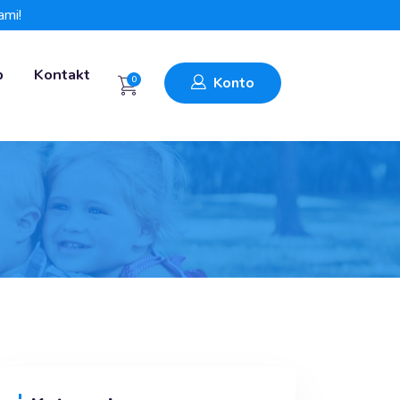
ami!
p
Kontakt
0
Konto