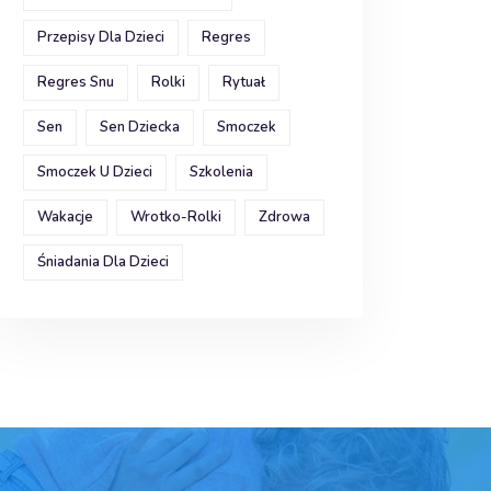
Przepisy Dla Dzieci
Regres
Regres Snu
Rolki
Rytuał
Sen
Sen Dziecka
Smoczek
Smoczek U Dzieci
Szkolenia
Wakacje
Wrotko-Rolki
Zdrowa
Śniadania Dla Dzieci