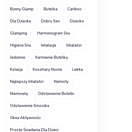
Bunny Glamp
Butelka
Cariboo
Dla Dziecka
Dobry Sen
Dziecko
Glamping
Harmonogram Snu
Higiena Snu
Inhalacje
Inhalator
Jedzenie
Karmienie Butelką
Kolacja
Koszmary Nocne
Lekka
Najlepszy Inhalator
Namioty
Niemowlę
Odstawienie Butelki
Odstawienie Smoczka
Okna Aktywności
Proste Śniadania Dla Dzieci