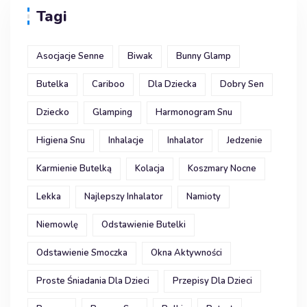
Tagi
Asocjacje Senne
Biwak
Bunny Glamp
Butelka
Cariboo
Dla Dziecka
Dobry Sen
Dziecko
Glamping
Harmonogram Snu
Higiena Snu
Inhalacje
Inhalator
Jedzenie
Karmienie Butelką
Kolacja
Koszmary Nocne
Lekka
Najlepszy Inhalator
Namioty
Niemowlę
Odstawienie Butelki
Odstawienie Smoczka
Okna Aktywności
Proste Śniadania Dla Dzieci
Przepisy Dla Dzieci