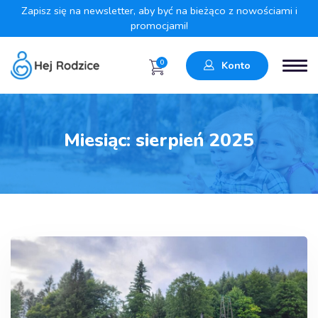
Zapisz się na newsletter, aby być na bieżąco z nowościami i
promocjami!
0
Konto
Miesiąc:
sierpień 2025