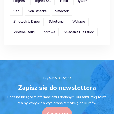
Regres
Regres Snu
Rolki
Rytuał
Sen
Sen Dziecka
Smoczek
Smoczek U Dzieci
Szkolenia
Wakacje
Wrotko-Rolki
Zdrowa
Śniadania Dla Dzieci
BĄDŹ NA BIEŻĄCO
Zapisz się do newslettera
Bądź na bieżąco z informacjami i dodanymi kursami, miej także
realny wpływ na wybieraną tematykę do kursów
Zapisz się