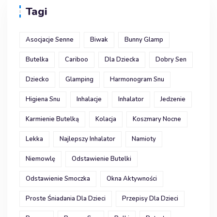
Tagi
Asocjacje Senne
Biwak
Bunny Glamp
Butelka
Cariboo
Dla Dziecka
Dobry Sen
Dziecko
Glamping
Harmonogram Snu
Higiena Snu
Inhalacje
Inhalator
Jedzenie
Karmienie Butelką
Kolacja
Koszmary Nocne
Lekka
Najlepszy Inhalator
Namioty
Niemowlę
Odstawienie Butelki
Odstawienie Smoczka
Okna Aktywności
Proste Śniadania Dla Dzieci
Przepisy Dla Dzieci