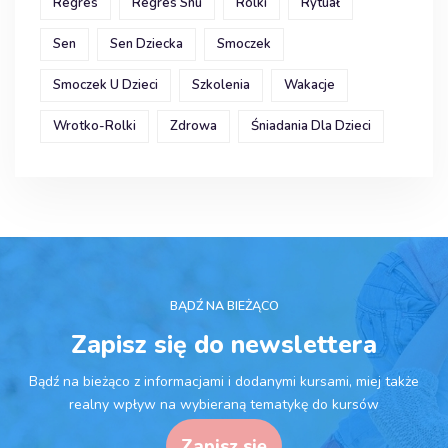
Regres
Regres Snu
Rolki
Rytuał
Sen
Sen Dziecka
Smoczek
Smoczek U Dzieci
Szkolenia
Wakacje
Wrotko-Rolki
Zdrowa
Śniadania Dla Dzieci
BĄDŹ NA BIEŻĄCO
Zapisz się do newslettera
Bądź na bieżąco z informacjami i dodanymi kursami, miej także
realny wpływ na wybieraną tematykę do kursów
Zapisz się