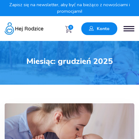
Zapisz się na newsletter, aby być na bieżąco z nowościami i
promocjami!
0
Konto
Miesiąc:
grudzień 2025