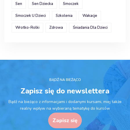
Sen
Sen Dziecka
Smoczek
Smoczek U Dzieci
Szkolenia
Wakacje
Wrotko-Rolki
Zdrowa
Śniadania Dla Dzieci
BĄDŹ NA BIEŻĄCO
Zapisz się do newslettera
Bądź na bieżąco z informacjami i dodanymi kursami, miej także
realny wpływ na wybieraną tematykę do kursów
Zapisz się