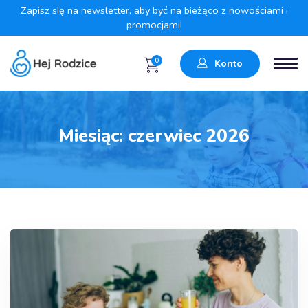
Zapisz się na newsletter, aby być na bieżąco z nowościami i
promocjami!
0
Konto
Miesiąc:
czerwiec 2026