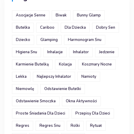
Asocjacje Senne
Biwak
Bunny Glamp
Butelka
Cariboo
Dla Dziecka
Dobry Sen
Dziecko
Glamping
Harmonogram Snu
Higiena Snu
Inhalacje
Inhalator
Jedzenie
Karmienie Butelką
Kolacja
Koszmary Nocne
Lekka
Najlepszy Inhalator
Namioty
Niemowlę
Odstawienie Butelki
Odstawienie Smoczka
Okna Aktywności
Proste Śniadania Dla Dzieci
Przepisy Dla Dzieci
Regres
Regres Snu
Rolki
Rytuał