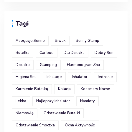
Tagi
Asocjacje Senne
Biwak
Bunny Glamp
Butelka
Cariboo
Dla Dziecka
Dobry Sen
Dziecko
Glamping
Harmonogram Snu
Higiena Snu
Inhalacje
Inhalator
Jedzenie
Karmienie Butelką
Kolacja
Koszmary Nocne
Lekka
Najlepszy Inhalator
Namioty
Niemowlę
Odstawienie Butelki
Odstawienie Smoczka
Okna Aktywności