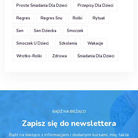
Proste Śniadania Dla Dzieci
Przepisy Dla Dzieci
Regres
Regres Snu
Rolki
Rytuał
Sen
Sen Dziecka
Smoczek
Smoczek U Dzieci
Szkolenia
Wakacje
Wrotko-Rolki
Zdrowa
Śniadania Dla Dzieci
BĄDŹ NA BIEŻĄCO
Zapisz się do newslettera
Bądź na bieżąco z informacjami i dodanymi kursami, miej także