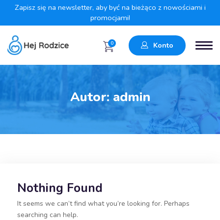
Zapisz się na newsletter, aby być na bieżąco z nowościami i
promocjami!
0
Konto
Autor:
admin
Nothing Found
It seems we can’t find what you’re looking for. Perhaps
searching can help.