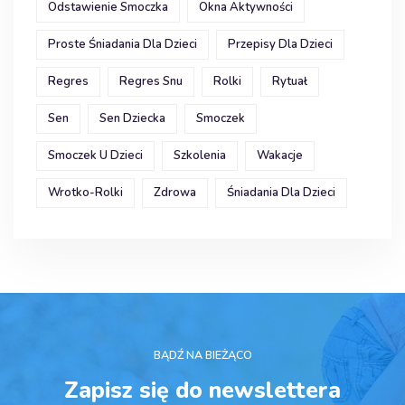
Odstawienie Smoczka
Okna Aktywności
Proste Śniadania Dla Dzieci
Przepisy Dla Dzieci
Regres
Regres Snu
Rolki
Rytuał
Sen
Sen Dziecka
Smoczek
Smoczek U Dzieci
Szkolenia
Wakacje
Wrotko-Rolki
Zdrowa
Śniadania Dla Dzieci
BĄDŹ NA BIEŻĄCO
Zapisz się do newslettera