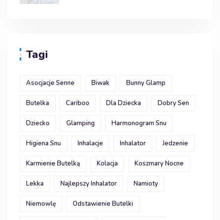
Tagi
Asocjacje Senne
Biwak
Bunny Glamp
Butelka
Cariboo
Dla Dziecka
Dobry Sen
Dziecko
Glamping
Harmonogram Snu
Higiena Snu
Inhalacje
Inhalator
Jedzenie
Karmienie Butelką
Kolacja
Koszmary Nocne
Lekka
Najlepszy Inhalator
Namioty
Niemowlę
Odstawienie Butelki