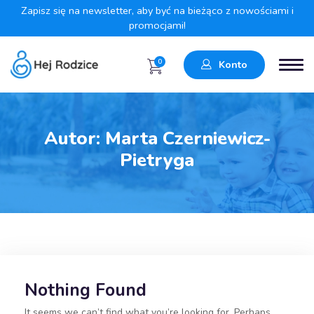
Zapisz się na newsletter, aby być na bieżąco z nowościami i
promocjami!
0
Konto
Autor:
Marta Czerniewicz-
Pietryga
Nothing Found
It seems we can’t find what you’re looking for. Perhaps