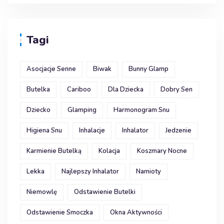
Tagi
Asocjacje Senne
Biwak
Bunny Glamp
Butelka
Cariboo
Dla Dziecka
Dobry Sen
Dziecko
Glamping
Harmonogram Snu
Higiena Snu
Inhalacje
Inhalator
Jedzenie
Karmienie Butelką
Kolacja
Koszmary Nocne
Lekka
Najlepszy Inhalator
Namioty
Niemowlę
Odstawienie Butelki
Odstawienie Smoczka
Okna Aktywności