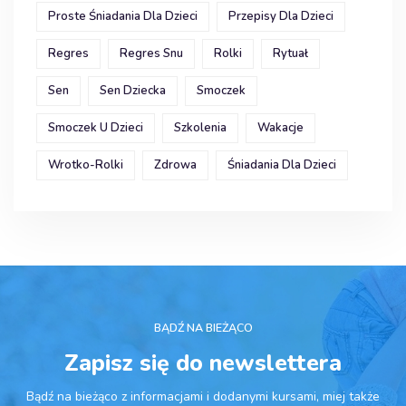
Proste Śniadania Dla Dzieci
Przepisy Dla Dzieci
Regres
Regres Snu
Rolki
Rytuał
Sen
Sen Dziecka
Smoczek
Smoczek U Dzieci
Szkolenia
Wakacje
Wrotko-Rolki
Zdrowa
Śniadania Dla Dzieci
BĄDŹ NA BIEŻĄCO
Zapisz się do newslettera
Bądź na bieżąco z informacjami i dodanymi kursami, miej także