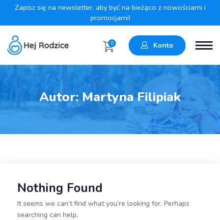
Zapisz się na newsletter, aby być na bieżąco z nowościami i
promocjami!
0
Konto
Autor:
Martyna Filipiak
Nothing Found
It seems we can’t find what you’re looking for. Perhaps
searching can help.