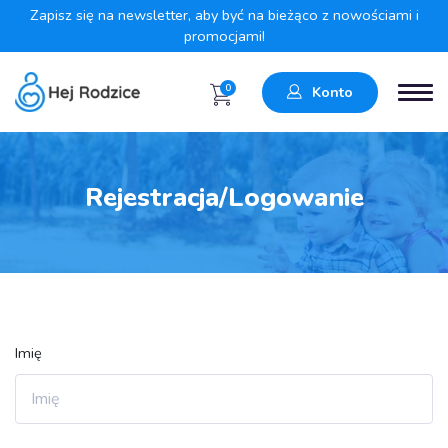
Zapisz się na newsletter, aby być na bieżąco z nowościami i
promocjami!
0
Konto
Rejestracja/Logowanie
Imię