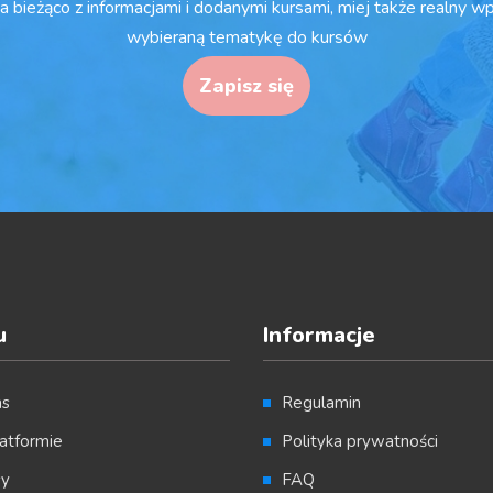
a bieżąco z informacjami i dodanymi kursami, miej także realny w
wybieraną tematykę do kursów
Zapisz się
u
Informacje
as
Regulamin
atformie
Polityka prywatności
sy
FAQ