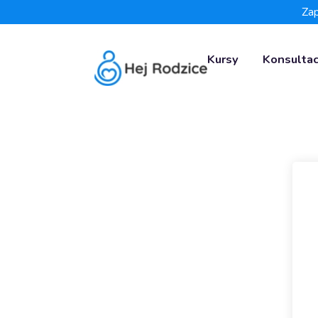
Zap
Kursy
Konsultac