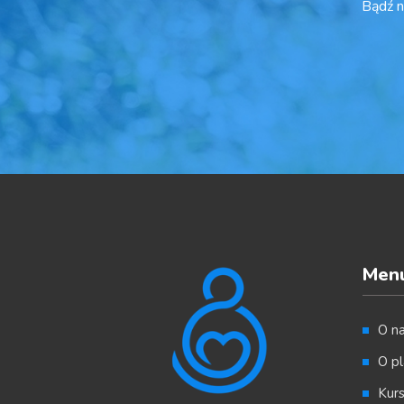
Bądź n
Men
O n
O pl
Kur