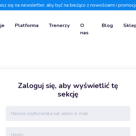
isz się na newsletter, aby być na bieżąco z nowościami i promocj
je
Platforma
Trenerzy
O
Blog
Skle
nas
Zaloguj się, aby wyświetlić tę
sekcję