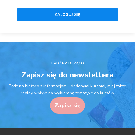
BĄDŹ NA BIEŻĄCO
Zapisz się do newslettera
Bądź na bieżąco z informacjami i dodanymi kursami, miej także
realny wpływ na wybieraną tematykę do kursów
Zapisz się