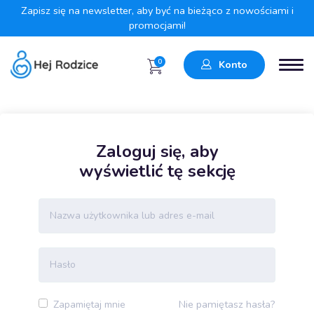
Zapisz się na newsletter, aby być na bieżąco z nowościami i
promocjami!
0
Konto
Zaloguj się, aby
wyświetlić tę sekcję
Nie pamiętasz hasła?
Zapamiętaj mnie