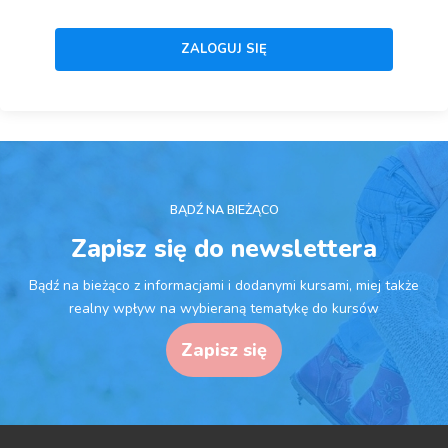
BĄDŹ NA BIEŻĄCO
Zapisz się do newslettera
Bądź na bieżąco z informacjami i dodanymi kursami, miej także
realny wpływ na wybieraną tematykę do kursów
Zapisz się