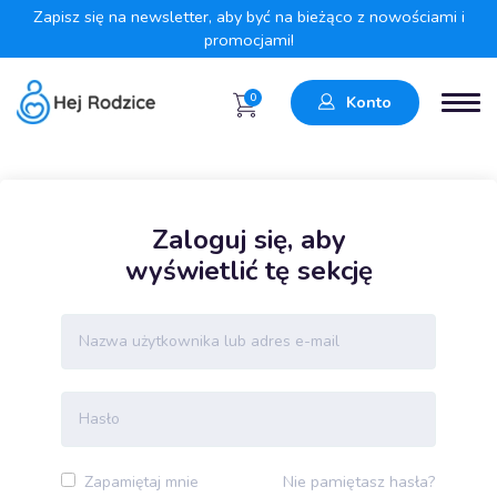
Zapisz się na newsletter, aby być na bieżąco z nowościami i
promocjami!
0
Konto
Zaloguj się, aby
wyświetlić tę sekcję
Nie pamiętasz hasła?
Zapamiętaj mnie