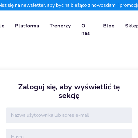
isz się na newsletter, aby być na bieżąco z nowościami i promocj
je
Platforma
Trenerzy
O
Blog
Skle
nas
Zaloguj się, aby wyświetlić tę
sekcję