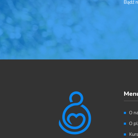
Bądź n
Men
O n
O pl
Kur