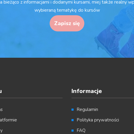
a bieżąco z informacjami i dodanymi kursami, miej także realny w
wybieraną tematykę do kursów
Zapisz się
u
Informacje
as
Regulamin
atformie
Polityka prywatności
sy
FAQ