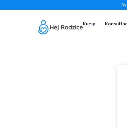
Zap
Kursy
Konsultac