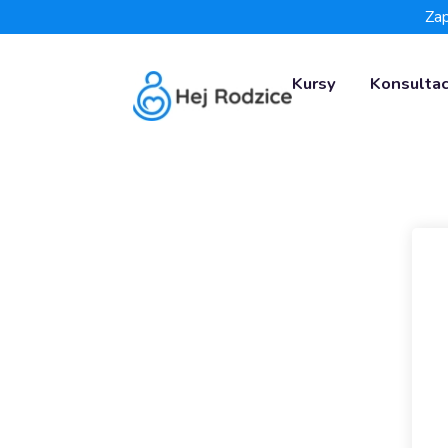
Zap
Kursy
Konsultac