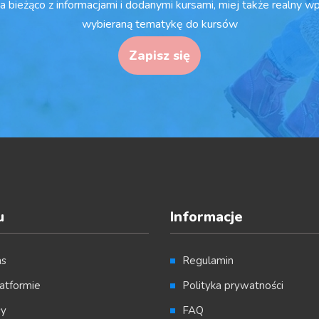
a bieżąco z informacjami i dodanymi kursami, miej także realny w
wybieraną tematykę do kursów
Zapisz się
u
Informacje
as
Regulamin
atformie
Polityka prywatności
sy
FAQ