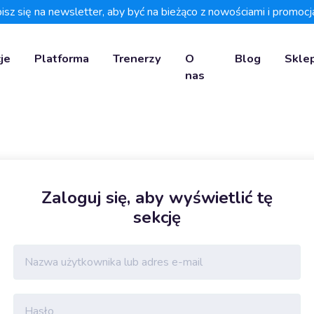
isz się na newsletter, aby być na bieżąco z nowościami i promocj
je
Platforma
Trenerzy
O
Blog
Skle
nas
Zaloguj się, aby wyświetlić tę
sekcję