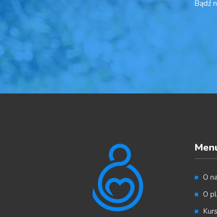
Bądź n
Men
O n
O pl
Kur