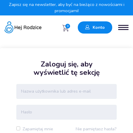
Zapisz się na newsletter, aby być na bieżąco z nowościami i
promocjami!
0
Konto
Zaloguj się, aby
wyświetlić tę sekcję
Nie pamiętasz hasła?
Zapamiętaj mnie