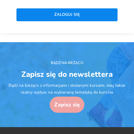
BĄDŹ NA BIEŻĄCO
Zapisz się do newslettera
Bądź na bieżąco z informacjami i dodanymi kursami, miej także
realny wpływ na wybieraną tematykę do kursów
Zapisz się