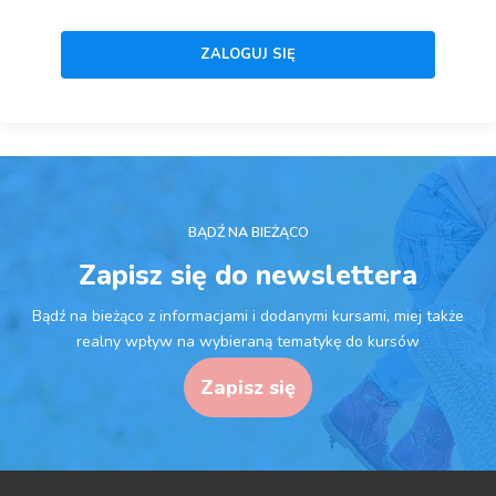
BĄDŹ NA BIEŻĄCO
Zapisz się do newslettera
Bądź na bieżąco z informacjami i dodanymi kursami, miej także
realny wpływ na wybieraną tematykę do kursów
Zapisz się