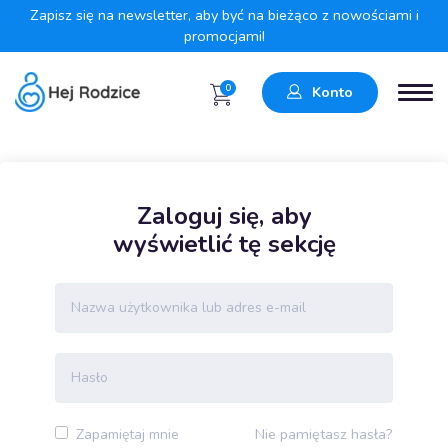
Zapisz się na newsletter, aby być na bieżąco z nowościami i
promocjami!
0
Konto
Zaloguj się, aby
wyświetlić tę sekcję
Nie pamiętasz hasła?
Zapamiętaj mnie