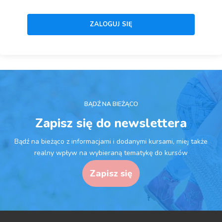
BĄDŹ NA BIEŻĄCO
Zapisz się do newslettera
Bądź na bieżąco z informacjami i dodanymi kursami, miej także
realny wpływ na wybieraną tematykę do kursów
Zapisz się