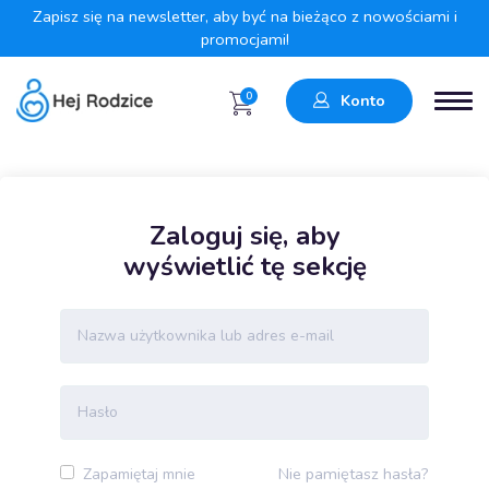
Zapisz się na newsletter, aby być na bieżąco z nowościami i
promocjami!
0
Konto
Zaloguj się, aby
wyświetlić tę sekcję
Nie pamiętasz hasła?
Zapamiętaj mnie