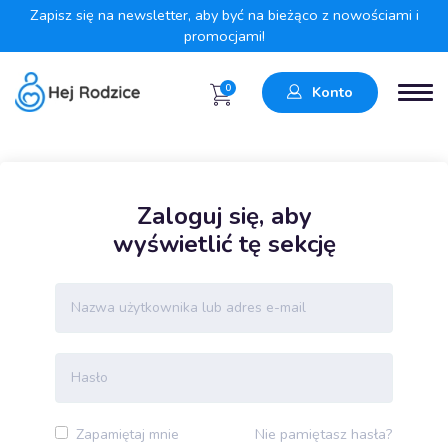
Zapisz się na newsletter, aby być na bieżąco z nowościami i
promocjami!
0
Konto
Zaloguj się, aby
wyświetlić tę sekcję
Nie pamiętasz hasła?
Zapamiętaj mnie