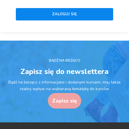
BĄDŹ NA BIEŻĄCO
Zapisz się do newslettera
Bądź na bieżąco z informacjami i dodanymi kursami, miej także
realny wpływ na wybieraną tematykę do kursów
Zapisz się