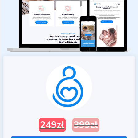
249
zł
399
zł