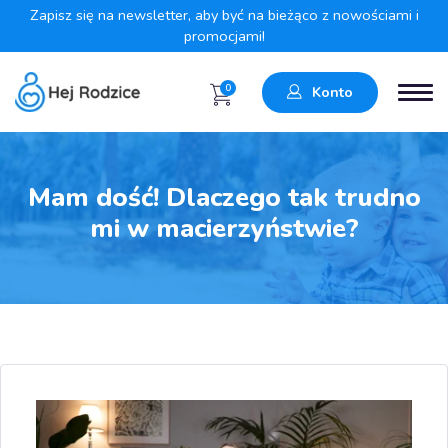
Zapisz się na newsletter, aby być na bieżąco z nowościami i
promocjami!
0
Konto
Mam dość! Dlaczego tak trudno
mi w macierzyństwie?