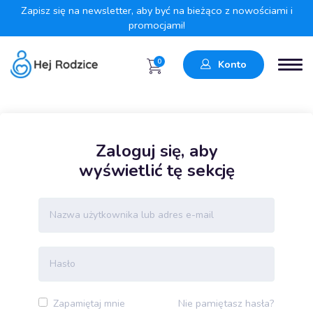
Zapisz się na newsletter, aby być na bieżąco z nowościami i
promocjami!
0
Konto
Zaloguj się, aby
wyświetlić tę sekcję
Nie pamiętasz hasła?
Zapamiętaj mnie