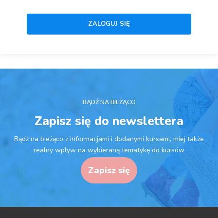
BĄDŹ NA BIEŻĄCO
Zapisz się do newslettera
Bądź na bieżąco z informacjami i dodanymi kursami, miej także
realny wpływ na wybieraną tematykę do kursów
Zapisz się