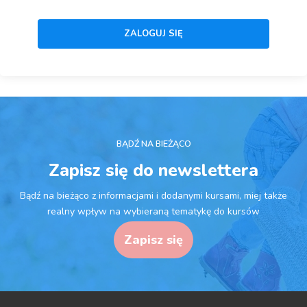
BĄDŹ NA BIEŻĄCO
Zapisz się do newslettera
Bądź na bieżąco z informacjami i dodanymi kursami, miej także
realny wpływ na wybieraną tematykę do kursów
Zapisz się