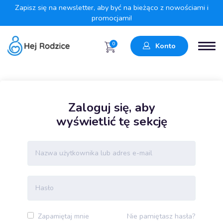
Zapisz się na newsletter, aby być na bieżąco z nowościami i
promocjami!
0
Konto
Zaloguj się, aby
wyświetlić tę sekcję
Nie pamiętasz hasła?
Zapamiętaj mnie