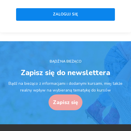
BĄDŹ NA BIEŻĄCO
Zapisz się do newslettera
Bądź na bieżąco z informacjami i dodanymi kursami, miej także
realny wpływ na wybieraną tematykę do kursów
Zapisz się