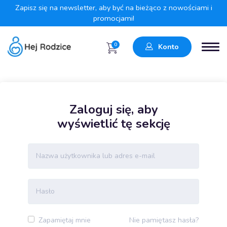
Zapisz się na newsletter, aby być na bieżąco z nowościami i
promocjami!
0
Konto
Zaloguj się, aby
wyświetlić tę sekcję
Nie pamiętasz hasła?
Zapamiętaj mnie