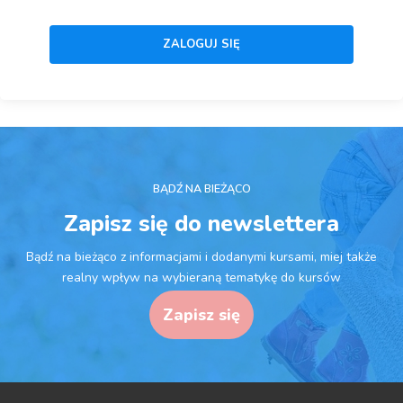
BĄDŹ NA BIEŻĄCO
Zapisz się do newslettera
Bądź na bieżąco z informacjami i dodanymi kursami, miej także
realny wpływ na wybieraną tematykę do kursów
Zapisz się