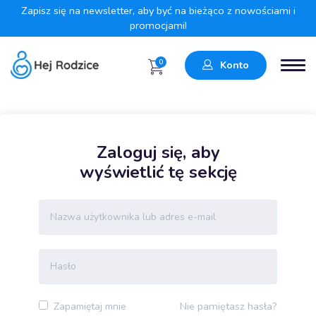
Zapisz się na newsletter, aby być na bieżąco z nowościami i
promocjami!
0
Konto
Zaloguj się, aby
wyświetlić tę sekcję
Nie pamiętasz hasła?
Zapamiętaj mnie