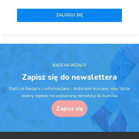
BĄDŹ NA BIEŻĄCO
Zapisz się do newslettera
Bądź na bieżąco z informacjami i dodanymi kursami, miej także
realny wpływ na wybieraną tematykę do kursów
Zapisz się