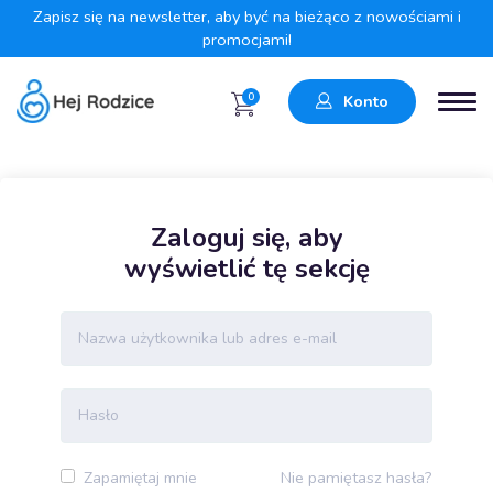
Zapisz się na newsletter, aby być na bieżąco z nowościami i
promocjami!
0
Konto
Zaloguj się, aby
wyświetlić tę sekcję
Nie pamiętasz hasła?
Zapamiętaj mnie