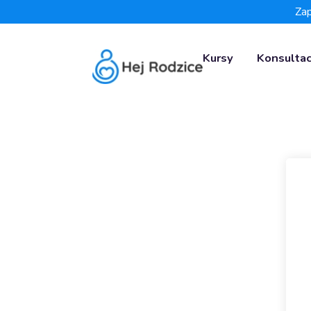
Zap
Kursy
Konsultac