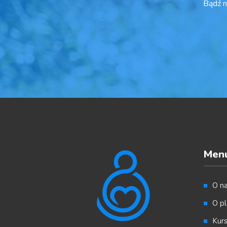
Bądź n
Men
O n
O pl
Kur