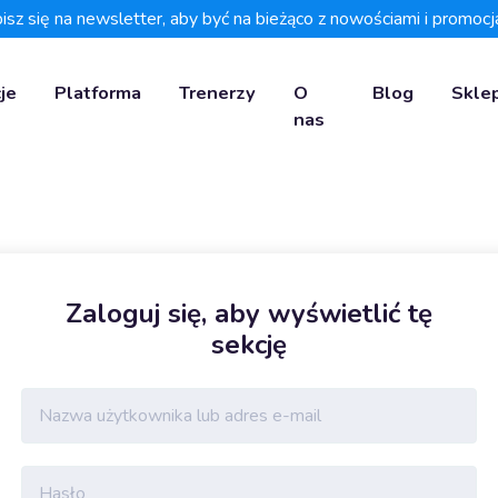
isz się na newsletter, aby być na bieżąco z nowościami i promocj
je
Platforma
Trenerzy
O
Blog
Skle
nas
Zaloguj się, aby wyświetlić tę
sekcję