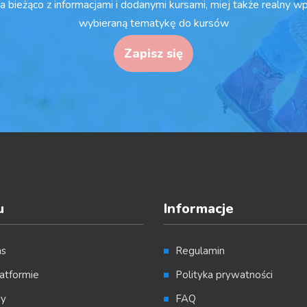
a bieżąco z informacjami i dodanymi kursami, miej także realny w
wybieraną tematykę do kursów
Zapisz się
u
Informacje
as
Regulamin
atformie
Polityka prywatności
sy
FAQ