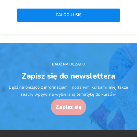
BĄDŹ NA BIEŻĄCO
Zapisz się do newslettera
Bądź na bieżąco z informacjami i dodanymi kursami, miej także
realny wpływ na wybieraną tematykę do kursów
Zapisz się