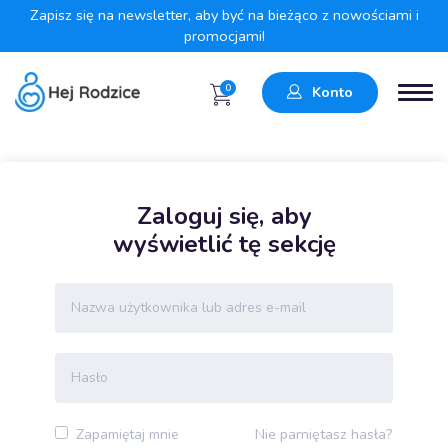
Zapisz się na newsletter, aby być na bieżąco z nowościami i
promocjami!
0
Konto
Zaloguj się, aby
wyświetlić tę sekcję
Nie pamiętasz hasła?
Zapamiętaj mnie