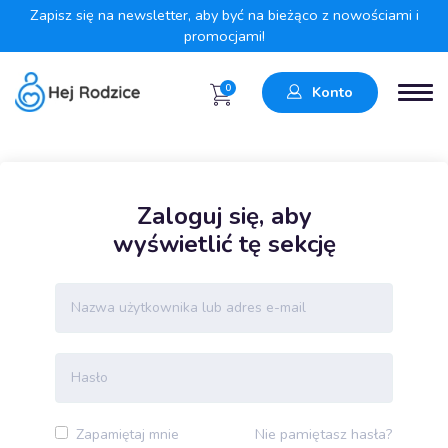
Zapisz się na newsletter, aby być na bieżąco z nowościami i
promocjami!
0
Konto
Zaloguj się, aby
wyświetlić tę sekcję
Nie pamiętasz hasła?
Zapamiętaj mnie