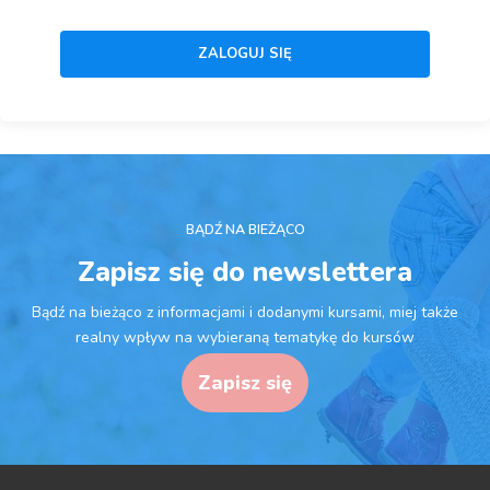
BĄDŹ NA BIEŻĄCO
Zapisz się do newslettera
Bądź na bieżąco z informacjami i dodanymi kursami, miej także
realny wpływ na wybieraną tematykę do kursów
Zapisz się