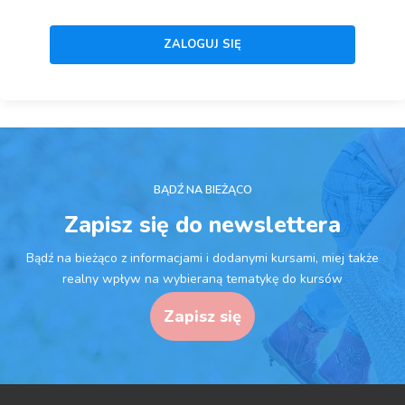
BĄDŹ NA BIEŻĄCO
Zapisz się do newslettera
Bądź na bieżąco z informacjami i dodanymi kursami, miej także
realny wpływ na wybieraną tematykę do kursów
Zapisz się