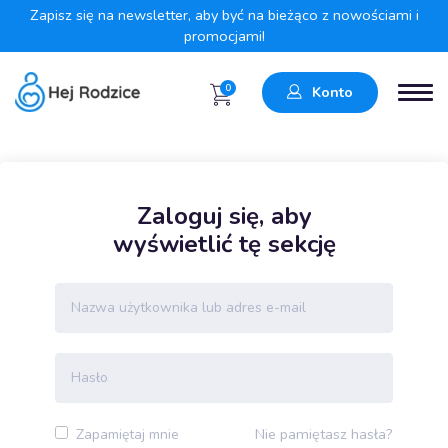
Zapisz się na newsletter, aby być na bieżąco z nowościami i
promocjami!
0
Konto
Zaloguj się, aby
wyświetlić tę sekcję
Nie pamiętasz hasła?
Zapamiętaj mnie