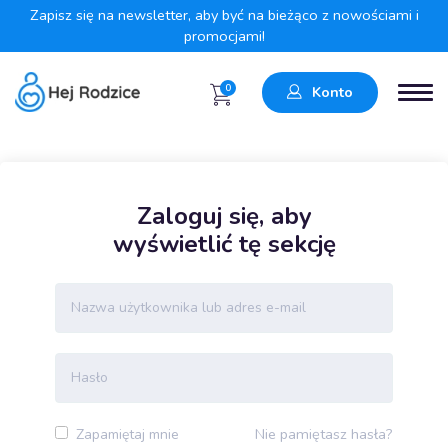
Zapisz się na newsletter, aby być na bieżąco z nowościami i
promocjami!
0
Konto
Zaloguj się, aby
wyświetlić tę sekcję
Nie pamiętasz hasła?
Zapamiętaj mnie