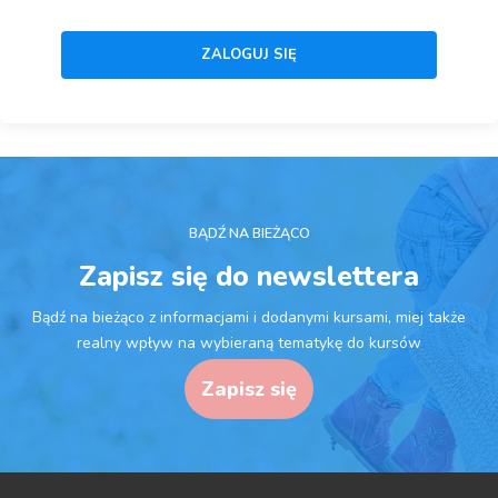
BĄDŹ NA BIEŻĄCO
Zapisz się do newslettera
Bądź na bieżąco z informacjami i dodanymi kursami, miej także
realny wpływ na wybieraną tematykę do kursów
Zapisz się