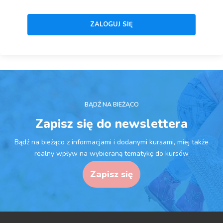
BĄDŹ NA BIEŻĄCO
Zapisz się do newslettera
Bądź na bieżąco z informacjami i dodanymi kursami, miej także
realny wpływ na wybieraną tematykę do kursów
Zapisz się