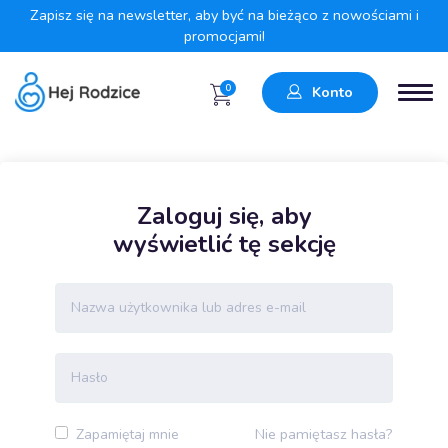
Zapisz się na newsletter, aby być na bieżąco z nowościami i
promocjami!
0
Konto
Zaloguj się, aby
wyświetlić tę sekcję
Nie pamiętasz hasła?
Zapamiętaj mnie