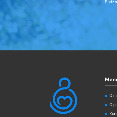
Bądź n
Men
O n
O pl
Kur