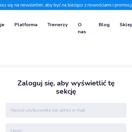
isz się na newsletter, aby być na bieżąco z nowościami i promocj
je
Platforma
Trenerzy
O
Blog
Skle
nas
Zaloguj się, aby wyświetlić tę
sekcję