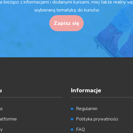
a bieżąco z informacjami i dodanymi kursami, miej także realny w
wybieraną tematykę do kursów
Zapisz się
u
Informacje
as
Regulamin
atformie
Polityka prywatności
sy
FAQ