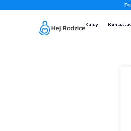
Zap
Kursy
Konsultac