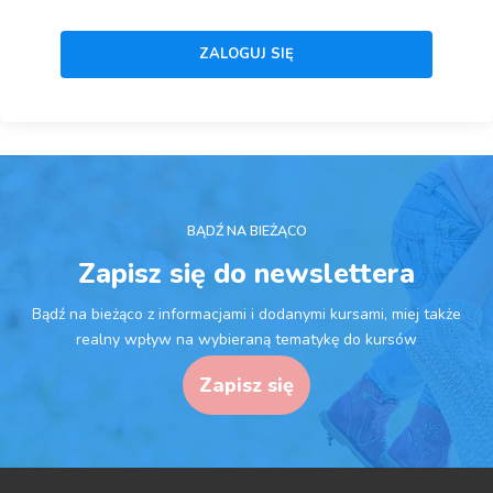
BĄDŹ NA BIEŻĄCO
Zapisz się do newslettera
Bądź na bieżąco z informacjami i dodanymi kursami, miej także
realny wpływ na wybieraną tematykę do kursów
Zapisz się