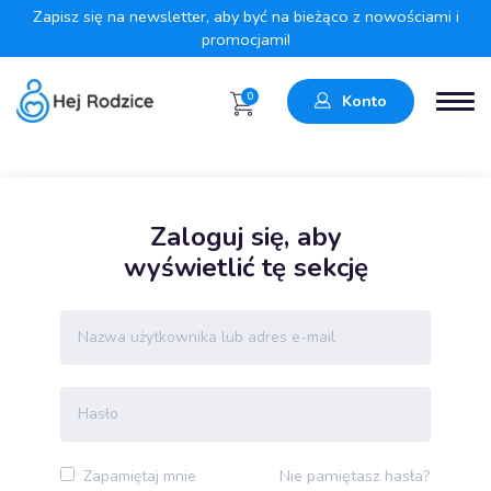
Zapisz się na newsletter, aby być na bieżąco z nowościami i
promocjami!
0
Konto
Zaloguj się, aby
wyświetlić tę sekcję
Nie pamiętasz hasła?
Zapamiętaj mnie