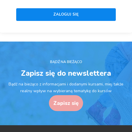
BĄDŹ NA BIEŻĄCO
Zapisz się do newslettera
Bądź na bieżąco z informacjami i dodanymi kursami, miej także
realny wpływ na wybieraną tematykę do kursów
Zapisz się