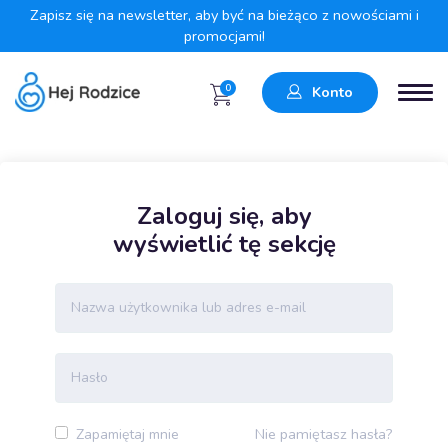
Zapisz się na newsletter, aby być na bieżąco z nowościami i
promocjami!
0
Konto
Zaloguj się, aby
wyświetlić tę sekcję
Nie pamiętasz hasła?
Zapamiętaj mnie