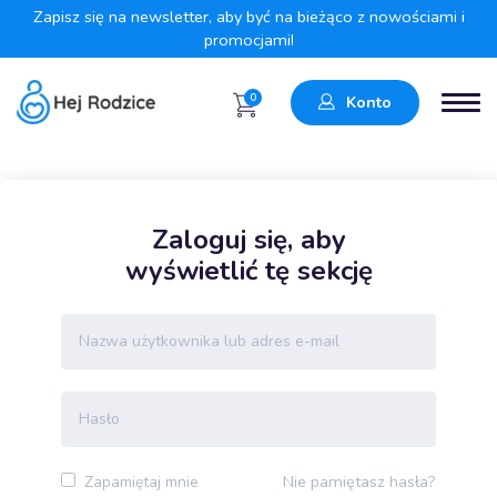
Zapisz się na newsletter, aby być na bieżąco z nowościami i
promocjami!
0
Konto
Zaloguj się, aby
wyświetlić tę sekcję
Nie pamiętasz hasła?
Zapamiętaj mnie