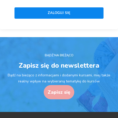
BĄDŹ NA BIEŻĄCO
Zapisz się do newslettera
Bądź na bieżąco z informacjami i dodanymi kursami, miej także
realny wpływ na wybieraną tematykę do kursów
Zapisz się