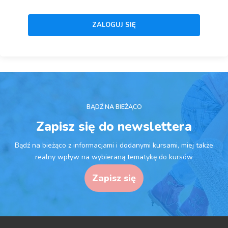
BĄDŹ NA BIEŻĄCO
Zapisz się do newslettera
Bądź na bieżąco z informacjami i dodanymi kursami, miej także
realny wpływ na wybieraną tematykę do kursów
Zapisz się