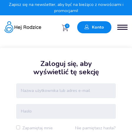
Zapisz się na newsletter, aby być na bieżąco z nowościami i
promocjami!
0
Konto
Zaloguj się, aby
wyświetlić tę sekcję
Nie pamiętasz hasła?
Zapamiętaj mnie