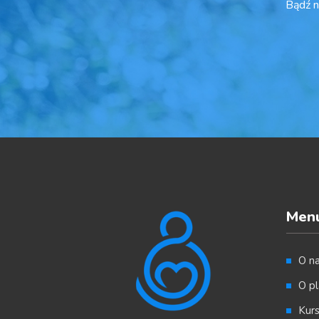
Bądź n
Men
O n
O pl
Kur