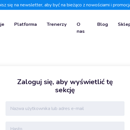
isz się na newsletter, aby być na bieżąco z nowościami i promocj
je
Platforma
Trenerzy
O
Blog
Skle
nas
Zaloguj się, aby wyświetlić tę
sekcję