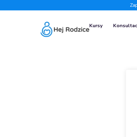
Zap
Kursy
Konsultac