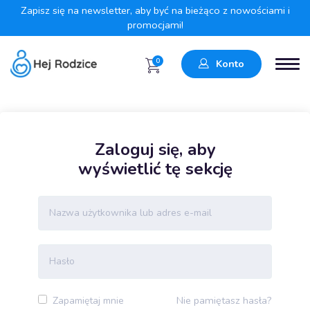
Zapisz się na newsletter, aby być na bieżąco z nowościami i
promocjami!
0
Konto
Zaloguj się, aby
wyświetlić tę sekcję
Nie pamiętasz hasła?
Zapamiętaj mnie