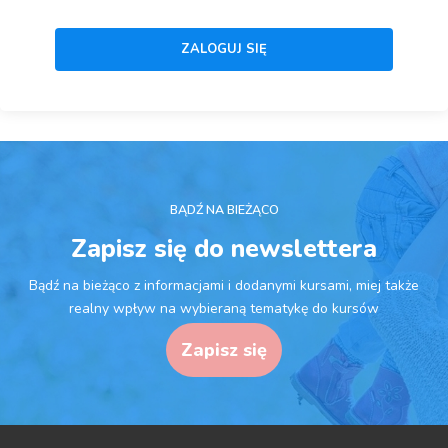
BĄDŹ NA BIEŻĄCO
Zapisz się do newslettera
Bądź na bieżąco z informacjami i dodanymi kursami, miej także
realny wpływ na wybieraną tematykę do kursów
Zapisz się