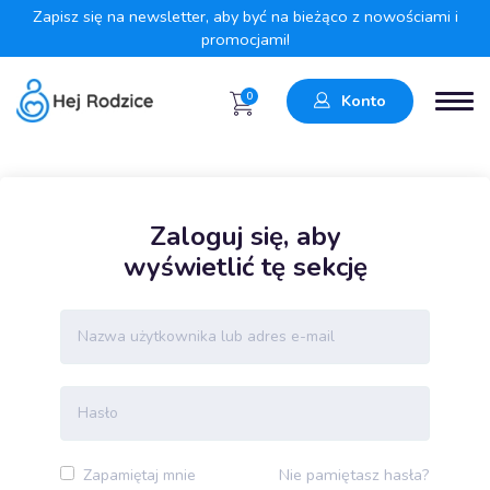
Zapisz się na newsletter, aby być na bieżąco z nowościami i
promocjami!
0
Konto
Zaloguj się, aby
wyświetlić tę sekcję
Nie pamiętasz hasła?
Zapamiętaj mnie