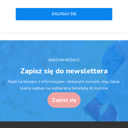
BĄDŹ NA BIEŻĄCO
Zapisz się do newslettera
Bądź na bieżąco z informacjami i dodanymi kursami, miej także
realny wpływ na wybieraną tematykę do kursów
Zapisz się