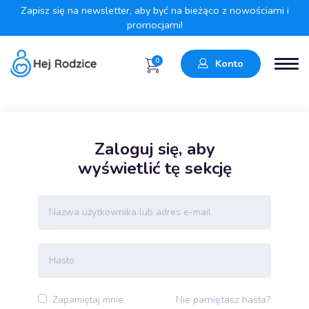
Zapisz się na newsletter, aby być na bieżąco z nowościami i
promocjami!
0
Konto
Zaloguj się, aby
wyświetlić tę sekcję
Nie pamiętasz hasła?
Zapamiętaj mnie