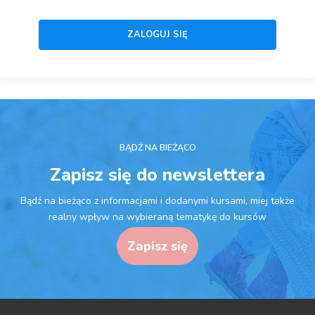
BĄDŹ NA BIEŻĄCO
Zapisz się do newslettera
Bądź na bieżąco z informacjami i dodanymi kursami, miej także
realny wpływ na wybieraną tematykę do kursów
Zapisz się