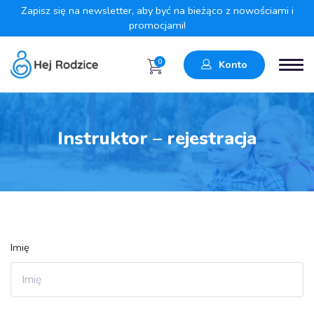
Zapisz się na newsletter, aby być na bieżąco z nowościami i
promocjami!
0
Konto
Instruktor – rejestracja
Imię