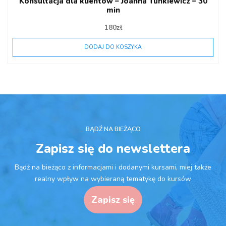
Konsultacja dla klientów – Joanna Tunkiewicz – 30
min
180
zł
DODAJ DO KOSZYKA
BĄDŹ NA BIEŻĄCO
Zapisz się do newslettera
Bądź na bieżąco z informacjami i dodanymi kursami, miej także
realny wpływ na wybieraną tematykę do kursów
Zapisz się