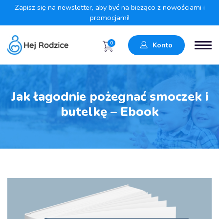
Zapisz się na newsletter, aby być na bieżąco z nowościami i
promocjami!
0
Konto
Jak łagodnie pożegnać smoczek i
butelkę – Ebook