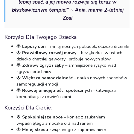
lepiej spać, a jej mowa rozwija się teraz w
błyskawicznym tempie!” ~ Ania, mama 2-letniej
Zosi
Korzyści Dla Twojego Dziecka:
🌟
Lepszy sen
– mniej nocnych pobudek, dłuższe drzemki
🌟
Prawidłowy rozwój mowy
– bez „korka” w ustach
dziecko chętniej gaworzy i próbuje nowych słów
🌟
Zdrowy zgryz i zęby
– zmniejszone ryzyko wad
zgryzu i próchnicy
🌟
Większa samodzielność
– nauka nowych sposobów
samoregulacji emocji
🌟
Rozwój umiejętności społecznych
– łatwiejsza
komunikacja z rówieśnikami
Korzyści Dla Ciebie:
🌟
Spokojniejsze noce
– koniec z szukaniem
wypadniętego smoczka o 3 nad ranem!
🌟
Mniej stresu
związanego z zapominaniem