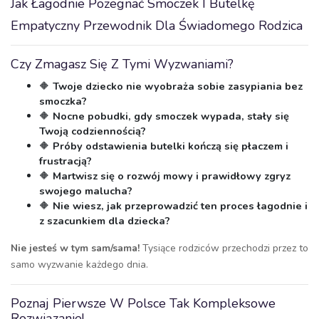
Jak Łagodnie Pożegnać Smoczek I Butelkę
Empatyczny Przewodnik Dla Świadomego Rodzica
Czy Zmagasz Się Z Tymi Wyzwaniami?
🔶
Twoje dziecko nie wyobraża sobie zasypiania bez
smoczka?
🔶
Nocne pobudki, gdy smoczek wypada, stały się
Twoją codziennością?
🔶
Próby odstawienia butelki kończą się płaczem i
frustracją?
🔶
Martwisz się o rozwój mowy i prawidłowy zgryz
swojego malucha?
🔶
Nie wiesz, jak przeprowadzić ten proces łagodnie i
z szacunkiem dla dziecka?
Nie jesteś w tym sam/sama!
Tysiące rodziców przechodzi przez to
samo wyzwanie każdego dnia.
Poznaj Pierwsze W Polsce Tak Kompleksowe
Rozwiązanie!