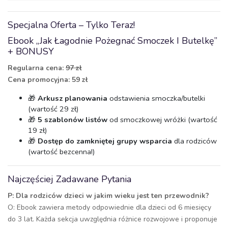
Specjalna Oferta – Tylko Teraz!
Ebook „Jak Łagodnie Pożegnać Smoczek I Butelkę”
+ BONUSY
Regularna cena:
97 zł
Cena promocyjna: 59 zł
🎁
Arkusz planowania
odstawienia smoczka/butelki
(wartość 29 zł)
🎁
5 szablonów listów
od smoczkowej wróżki (wartość
19 zł)
🎁
Dostęp do zamkniętej grupy wsparcia
dla rodziców
(wartość bezcenna!)
Najczęściej Zadawane Pytania
P: Dla rodziców dzieci w jakim wieku jest ten przewodnik?
O: Ebook zawiera metody odpowiednie dla dzieci od 6 miesięcy
do 3 lat. Każda sekcja uwzględnia różnice rozwojowe i proponuje