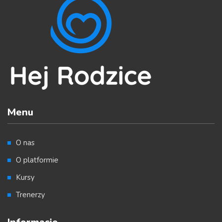
Menu
O nas
O platformie
Kursy
Trenerzy