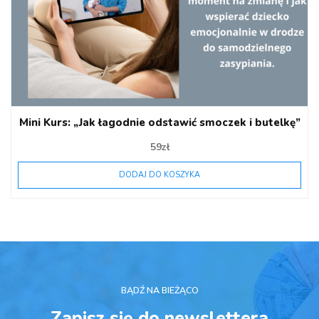
Mini Kurs: „Jak łagodnie odstawić smoczek i butelkę”
59
zł
DODAJ DO KOSZYKA
BĄDŹ NA BIEŻĄCO
Zapisz się do newslettera