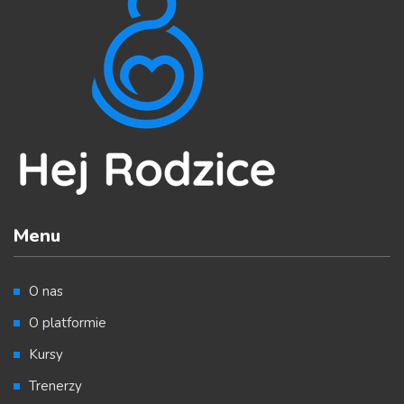
Menu
O nas
O platformie
Kursy
Trenerzy