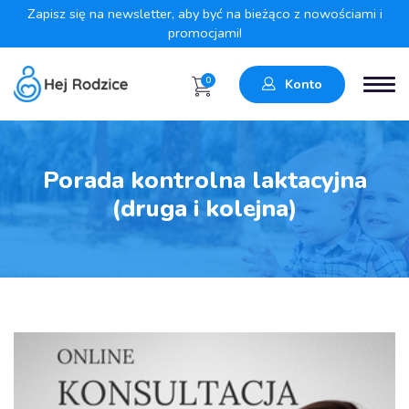
Zapisz się na newsletter, aby być na bieżąco z nowościami i
promocjami!
0
Konto
Porada kontrolna laktacyjna
(druga i kolejna)