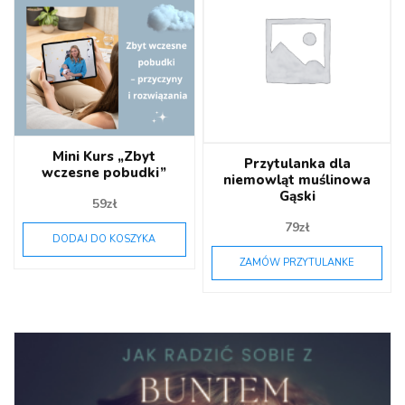
Mini Kurs „Zbyt
Przytulanka dla
wczesne pobudki”
niemowląt muślinowa
Gąski
59
zł
79
zł
DODAJ DO KOSZYKA
ZAMÓW PRZYTULANKE