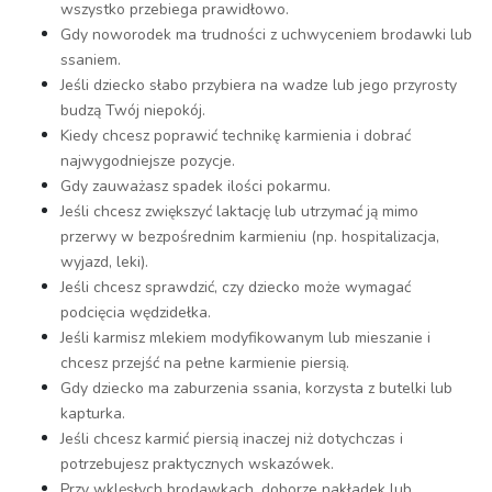
wszystko przebiega prawidłowo.
Gdy noworodek ma trudności z uchwyceniem brodawki lub
ssaniem.
Jeśli dziecko słabo przybiera na wadze lub jego przyrosty
budzą Twój niepokój.
Kiedy chcesz poprawić technikę karmienia i dobrać
najwygodniejsze pozycje.
Gdy zauważasz spadek ilości pokarmu.
Jeśli chcesz zwiększyć laktację lub utrzymać ją mimo
przerwy w bezpośrednim karmieniu (np. hospitalizacja,
wyjazd, leki).
Jeśli chcesz sprawdzić, czy dziecko może wymagać
podcięcia wędzidełka.
Jeśli karmisz mlekiem modyfikowanym lub mieszanie i
chcesz przejść na pełne karmienie piersią.
Gdy dziecko ma zaburzenia ssania, korzysta z butelki lub
kapturka.
Jeśli chcesz karmić piersią inaczej niż dotychczas i
potrzebujesz praktycznych wskazówek.
Przy wklęsłych brodawkach, doborze nakładek lub