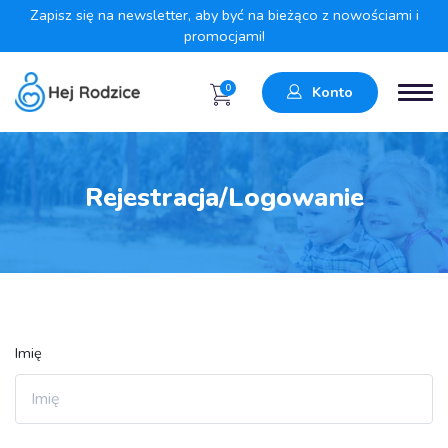
Zapisz się na newsletter, aby być na bieżąco z nowościami i
promocjami!
0
Konto
Rejestracja/Logowanie
Imię