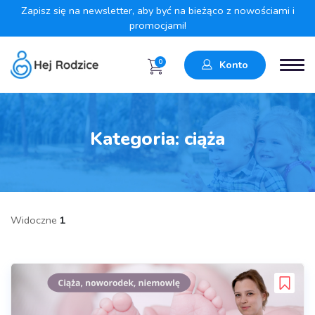
Zapisz się na newsletter, aby być na bieżąco z nowościami i
promocjami!
0
Konto
Kategoria:
ciąża
Widoczne
1