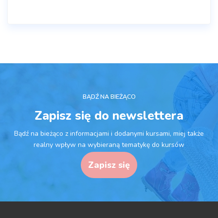
BĄDŹ NA BIEŻĄCO
Zapisz się do newslettera
Bądź na bieżąco z informacjami i dodanymi kursami, miej także
realny wpływ na wybieraną tematykę do kursów
Zapisz się