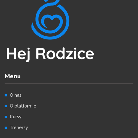
Menu
O nas
O platformie
Kursy
Trenerzy