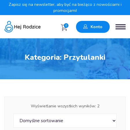
Zapisz się na newsletter, aby być na bieżąco z nowościami i
promocjami!
0
Konto
Kategoria:
Przytulanki
Wyświetlanie wszystkich wyników: 2