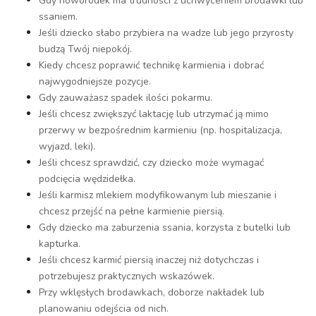
Gdy noworodek ma trudności z uchwyceniem brodawki lub
ssaniem.
Jeśli dziecko słabo przybiera na wadze lub jego przyrosty
budzą Twój niepokój.
Kiedy chcesz poprawić technikę karmienia i dobrać
najwygodniejsze pozycje.
Gdy zauważasz spadek ilości pokarmu.
Jeśli chcesz zwiększyć laktację lub utrzymać ją mimo
przerwy w bezpośrednim karmieniu (np. hospitalizacja,
wyjazd, leki).
Jeśli chcesz sprawdzić, czy dziecko może wymagać
podcięcia wędzidełka.
Jeśli karmisz mlekiem modyfikowanym lub mieszanie i
chcesz przejść na pełne karmienie piersią.
Gdy dziecko ma zaburzenia ssania, korzysta z butelki lub
kapturka.
Jeśli chcesz karmić piersią inaczej niż dotychczas i
potrzebujesz praktycznych wskazówek.
Przy wklęsłych brodawkach, doborze nakładek lub
planowaniu odejścia od nich.