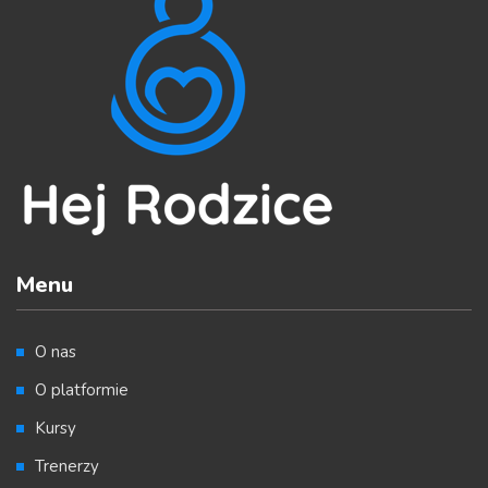
Menu
O nas
O platformie
Kursy
Trenerzy