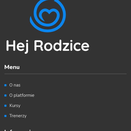
Menu
O nas
O platformie
Kursy
Trenerzy