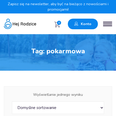
Zapisz się na newsletter, aby być na bieżąco z nowościami i
promocjami!
0
Konto
Tag:
pokarmowa
Wyświetlanie jednego wyniku