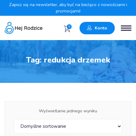
Zapisz się na newsletter, aby być na bieżąco z nowościami i
promocjami!
0
Konto
Tag:
redukcja drzemek
Wyświetlanie jednego wyniku