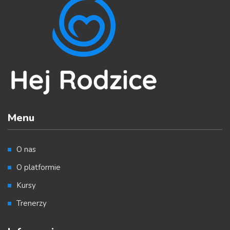
Menu
O nas
O platformie
Kursy
Trenerzy